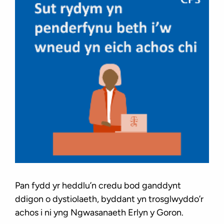
Pan fydd yr heddlu’n credu bod ganddynt
ddigon o dystiolaeth, byddant yn trosglwyddo’r
achos i ni yng Ngwasanaeth Erlyn y Goron.