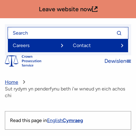
Skip
Leave website now
to
main
content
Search
Search
for
for
Careers
Contact
Dewislen
Open
menu
Home
Sut rydym yn penderfynu beth i’w wneud yn eich achos
chi
Read this page in
English
Cymraeg