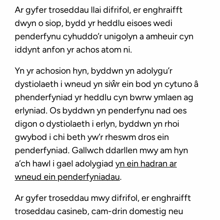
Ar gyfer troseddau llai difrifol, er enghraifft
dwyn o siop, bydd yr heddlu eisoes wedi
penderfynu cyhuddo’r unigolyn a amheuir cyn
iddynt anfon yr achos atom ni.
Yn yr achosion hyn, byddwn yn adolygu’r
dystiolaeth i wneud yn siŵr ein bod yn cytuno â
phenderfyniad yr heddlu cyn bwrw ymlaen ag
erlyniad. Os byddwn yn penderfynu nad oes
digon o dystiolaeth i erlyn, byddwn yn rhoi
gwybod i chi beth yw’r rheswm dros ein
penderfyniad. Gallwch ddarllen mwy am hyn
a’ch hawl i gael adolygiad
yn ein hadran ar
wneud ein penderfyniadau
.
Ar gyfer troseddau mwy difrifol, er enghraifft
troseddau casineb, cam-drin domestig neu