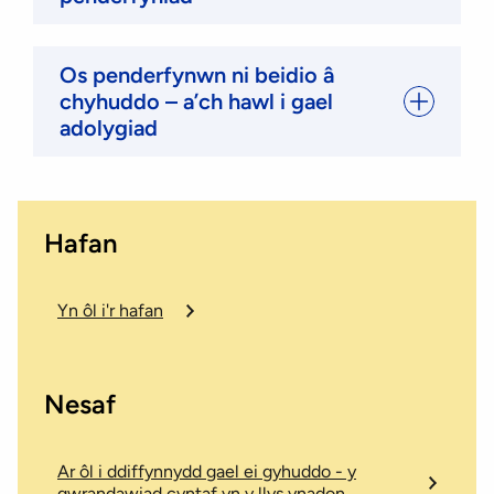
Os penderfynwn ni beidio â
chyhuddo – a’ch hawl i gael
adolygiad
Hafan
Yn ôl i'r hafan
Nesaf
Ar ôl i ddiffynnydd gael ei gyhuddo - y
gwrandawiad cyntaf yn y llys ynadon