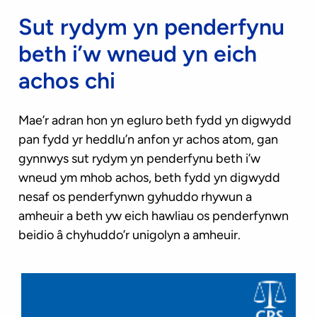
Sut rydym yn penderfynu
beth i’w wneud yn eich
achos chi
Mae’r adran hon yn egluro beth fydd yn digwydd
pan fydd yr heddlu’n anfon yr achos atom, gan
gynnwys sut rydym yn penderfynu beth i’w
wneud ym mhob achos, beth fydd yn digwydd
nesaf os penderfynwn gyhuddo rhywun a
amheuir a beth yw eich hawliau os penderfynwn
beidio â chyhuddo’r unigolyn a amheuir.