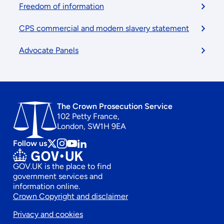
Freedom of information
CPS commercial and modern slavery statement
Advocate Panels
The Crown Prosecution Service
102 Petty France,
London, SW1H 9EA
Follow us
Follow
Follow
Follow
Follow
us
us
us
us
GOV.UK is the place to find
on
on
on
on
government services and
x
instagram
Youtube
linkedin
information online.
Footer
Crown Copyright and disclaimer
Privacy and cookies
secondary