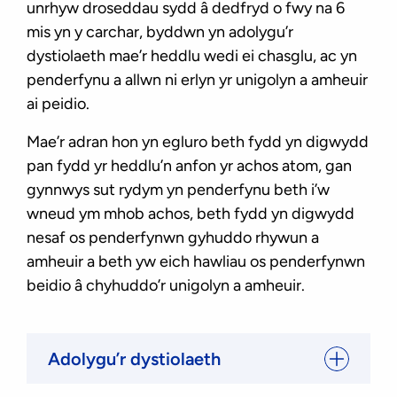
unrhyw droseddau sydd â dedfryd o fwy na 6
mis yn y carchar, byddwn yn adolygu’r
dystiolaeth mae’r heddlu wedi ei chasglu, ac yn
penderfynu a allwn ni erlyn yr unigolyn a amheuir
ai peidio.
Mae’r adran hon yn egluro beth fydd yn digwydd
pan fydd yr heddlu’n anfon yr achos atom, gan
gynnwys sut rydym yn penderfynu beth i’w
wneud ym mhob achos, beth fydd yn digwydd
nesaf os penderfynwn gyhuddo rhywun a
amheuir a beth yw eich hawliau os penderfynwn
beidio â chyhuddo’r unigolyn a amheuir.
Adolygu’r dystiolaeth