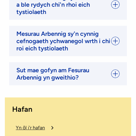
a ble rydych chi'n rhoi eich
tystiolaeth
Mesurau Arbennig sy'n cynnig
cefnogaeth ychwanegol wrth i chi
roi eich tystiolaeth
Sut mae gofyn am Fesurau
Arbennig yn gweithio?
Hafan
Yn ôl i'r hafan