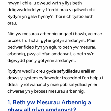
mwyn i chi allu dweud wrth y llys beth
ddigwyddodd yn y ffordd orau y gallwch chi.
Rydym yn galw hynny'n rhoi eich tystiolaeth
orau.
Nid yw mesurau arbennig ar gael i bawb, ac mae
proses ffurfiol ar gyfer gofyn amdanynt. Mae'r
pedwar fideo hyn yn egluro beth yw mesurau
arbennig, pwy all ofyn amdanynt, a beth sy’n
digwydd pan y gofynnir amdanynt.
Rydym wedi'u creu gyda sefydliadau eraill ar
draws y system cyfiawnder troseddol i'ch helpu i
ddeall y rôl wahanol y mae pob sefydliad yn ei
chwarae yn y broses mesurau arbennig.
1. Beth yw Mesurau Arbennig a
phwy all ofyn amdanynt?