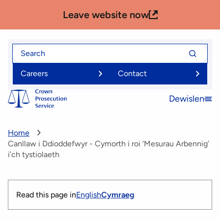
Skip
Leave website now
to
main
content
Search
Search
for
for
Careers
Contact
Dewislen
Open
menu
Home
Canllaw i Ddioddefwyr - Cymorth i roi ‘Mesurau Arbennig’
i’ch tystiolaeth
Read this page in
English
Cymraeg