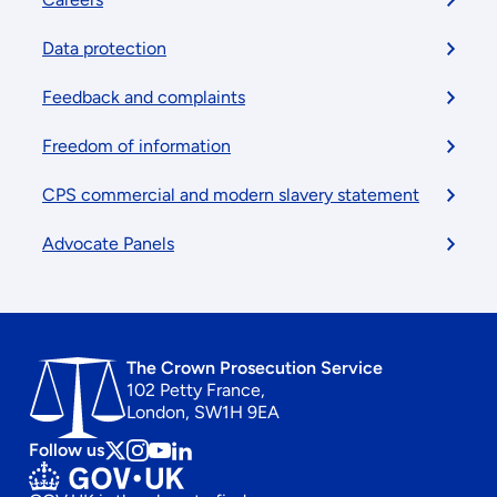
menu
Data protection
Feedback and complaints
Freedom of information
CPS commercial and modern slavery statement
Advocate Panels
The Crown Prosecution Service
102 Petty France,
London, SW1H 9EA
Follow us
Follow
Follow
Follow
Follow
us
us
us
us