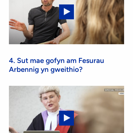
you
give
your
Play
evidence
video:
Special
Measures:
3.
4. Sut mae gofyn am Fesurau
Special
Arbennig yn gweithio?
measures
that
support
you
while
you
give
your
Play