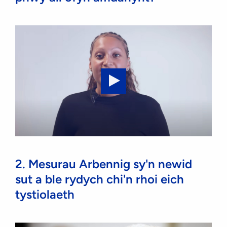
Play
video:
Special
Measures
1:
2. Mesurau Arbennig sy'n newid
What
sut a ble rydych chi'n rhoi eich
are
tystiolaeth
special
measures
and