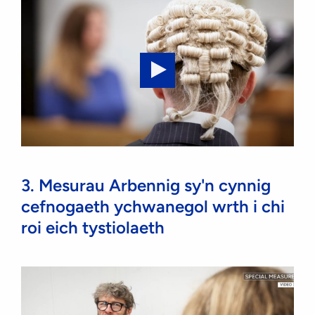
who
can
ask
for
them?
Play
video:
Special
Measures:
2.
3. Mesurau Arbennig sy'n cynnig
Special
cefnogaeth ychwanegol wrth i chi
measures
roi eich tystiolaeth
that
change
how
and
where