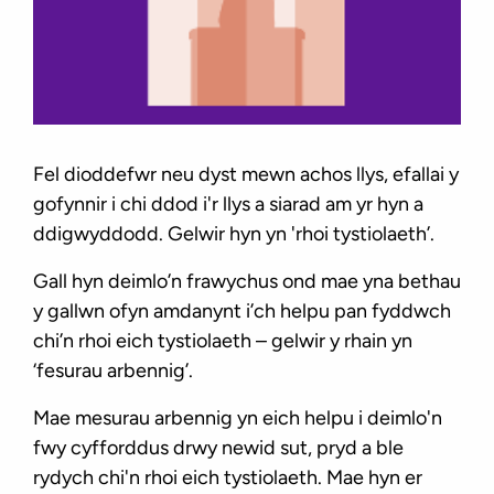
Fel dioddefwr neu dyst mewn achos llys, efallai y
gofynnir i chi ddod i'r llys a siarad am yr hyn a
ddigwyddodd. Gelwir hyn yn 'rhoi tystiolaeth’.
Gall hyn deimlo’n frawychus ond mae yna bethau
y gallwn ofyn amdanynt i’ch helpu pan fyddwch
chi’n rhoi eich tystiolaeth – gelwir y rhain yn
‘fesurau arbennig’.
Mae mesurau arbennig yn eich helpu i deimlo'n
fwy cyfforddus drwy newid sut, pryd a ble
rydych chi'n rhoi eich tystiolaeth. Mae hyn er