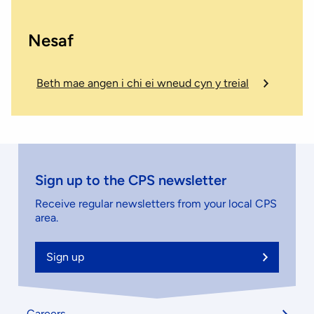
Nesaf
Beth mae angen i chi ei wneud cyn y treial
Sign up to the CPS newsletter
Receive regular newsletters from your local CPS
area.
Sign up
Footer
Careers