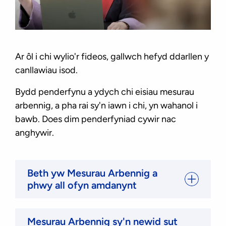
evidence
video:
Special
Measures:
4.
Ar ôl i chi wylio'r fideos, gallwch hefyd ddarllen y
How
canllawiau isod.
do
you
Bydd penderfynu a ydych chi eisiau mesurau
ask
arbennig, a pha rai sy'n iawn i chi, yn wahanol i
for
bawb. Does dim penderfyniad cywir nac
special
anghywir.
measures?
Beth yw Mesurau Arbennig a
phwy all ofyn amdanynt
Mesurau Arbennig sy'n newid sut